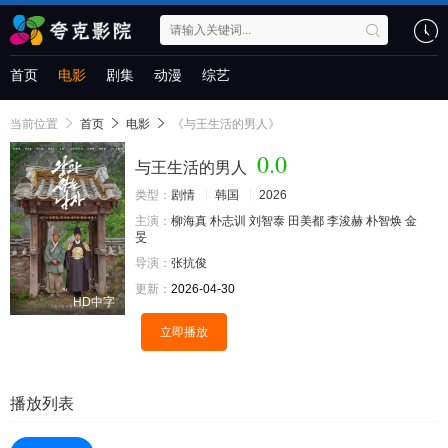
首页
电影
剧集
动漫
综艺
当前位置
首页
电影
《与王生活的男人》
0.0
与王生活的男人
类型：
剧情
韩国
2026
主演：
柳海真
朴志训
刘智泰
田美都
李浚赫
朴智焕
金
旻
导演：
张抗俊
更新：
2026-04-30
HD中字
立即播放
播放列表