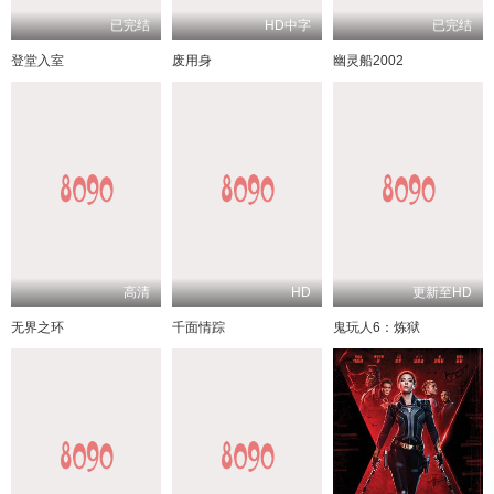
已完结
HD中字
已完结
登堂入室
废用身
幽灵船2002
高清
HD
更新至HD
无界之环
千面情踪
鬼玩人6：炼狱