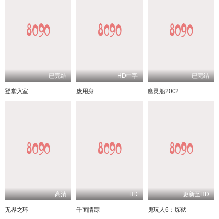
已完结
HD中字
已完结
登堂入室
废用身
幽灵船2002
高清
HD
更新至HD
无界之环
千面情踪
鬼玩人6：炼狱