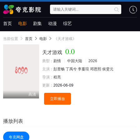
首页
电影
剧集
动漫
综艺
当前位置
首页
电影
《天才游戏》
0.0
天才游戏
类型：
剧情
中国大陆
2026
主演：
彭昱畅
丁禹兮
李蔓瑄
邓恩熙
侯雯元
导演：
程亮
更新：
2026-06-09
高清
立即播放
播放列表
夸克网盘