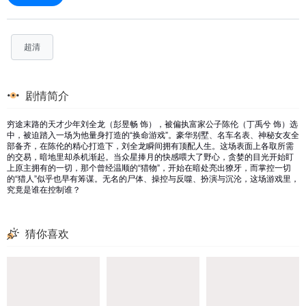
超清
剧情简介
穷途末路的天才少年刘全龙（彭昱畅 饰），被偏执富家公子陈伦（丁禹兮 饰）选
中，被迫踏入一场为他量身打造的“换命游戏”。豪华别墅、名车名表、神秘女友全
部备齐，在陈伦的精心打造下，刘全龙瞬间拥有顶配人生。这场表面上各取所需
的交易，暗地里却杀机渐起。当众星捧月的快感喂大了野心，贪婪的目光开始盯
上原主拥有的一切，那个曾经温顺的“猎物”，开始在暗处亮出獠牙，而掌控一切
的“猎人”似乎也早有筹谋。无名的尸体、操控与反噬、扮演与沉沦，这场游戏里，
究竟是谁在控制谁？
猜你喜欢