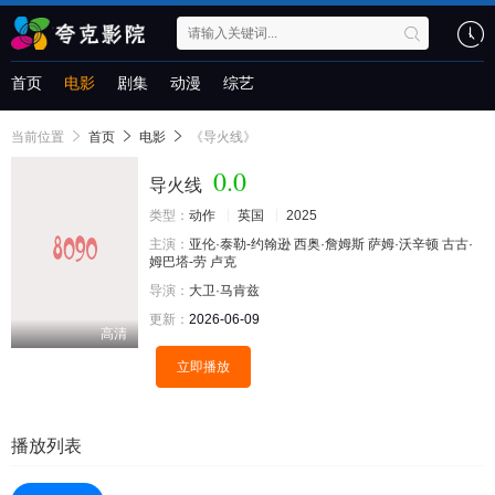
首页
电影
剧集
动漫
综艺
当前位置
首页
电影
《导火线》
0.0
导火线
类型：
动作
英国
2025
主演：
亚伦·泰勒-约翰逊
西奥·詹姆斯
萨姆·沃辛顿
古古·
姆巴塔-劳
卢克
导演：
大卫·马肯兹
更新：
2026-06-09
高清
立即播放
播放列表