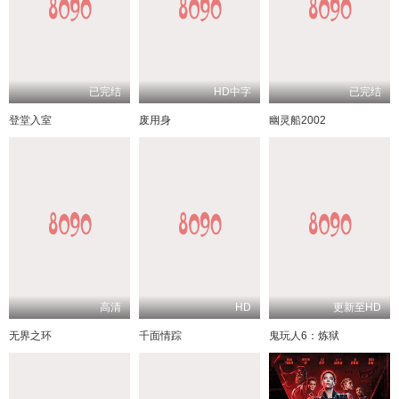
已完结
HD中字
已完结
登堂入室
废用身
幽灵船2002
高清
HD
更新至HD
无界之环
千面情踪
鬼玩人6：炼狱