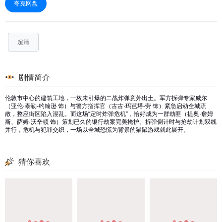
夸克网盘
超清
剧情简介
伦敦市中心的建筑工地，一枚未引爆的二战炸弹意外出土。军方拆弹专家威尔
（亚伦·泰勒-约翰逊 饰）与警方指挥官（古古·玛芭塔-劳 饰）紧急启动全城疏
散，整座街区陷入混乱。而这场“定时炸弹危机”，恰好成为一群劫匪（提奥·詹姆
斯、萨姆·沃辛顿 饰）策划已久的银行劫案完美掩护。拆弹倒计时与抢劫计划双线
并行，危机与犯罪交织，一场以全城恐慌为背景的猫鼠游戏就此展开。
猜你喜欢