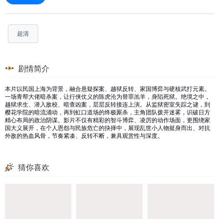
超清
剧情简介
本片以民国上海为背景，融合悬疑探案、越狱反转、家国博弈与硬核武打元素。
一场青帮大佬暗杀案，让行侠仗义的陈虎沦为替罪羔羊，身陷死狱。绝境之中，
越狱求生、潜入敌校、暗查凶案，层层反转接连上演。从监狱密室失踪之谜，到
樱花学院的暗流涌动，再到虹口道场的终极厮杀，主角团队拨开迷雾，识破日方
精心布局的政治阴谋。影片不仅有精彩的智斗博弈、凌厉的动作场面，更围绕家
国大义展开，在个人恩怨与民族危亡的抉择中，展现乱世小人物挺身而出、对抗
外敌的热血风骨，节奏紧凑、反转不断，兼具观赏性与深度。
猜你喜欢