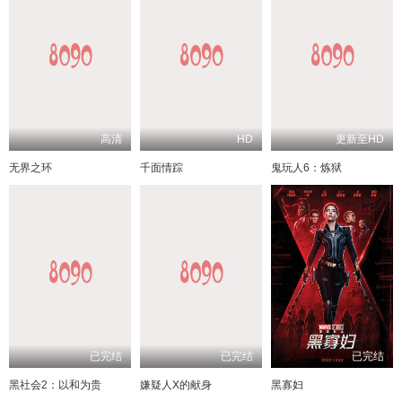
高清
HD
更新至HD
无界之环
千面情踪
鬼玩人6：炼狱
已完结
已完结
已完结
黑社会2：以和为贵
嫌疑人X的献身
黑寡妇