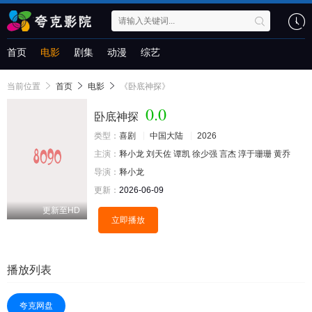
首页
电影
剧集
动漫
综艺
当前位置
首页
电影
《卧底神探》
0.0
卧底神探
类型：
喜剧
中国大陆
2026
主演：
释小龙
刘天佐
谭凯
徐少强
言杰
淳于珊珊
黄乔
导演：
释小龙
更新：
2026-06-09
更新至HD
立即播放
播放列表
夸克网盘