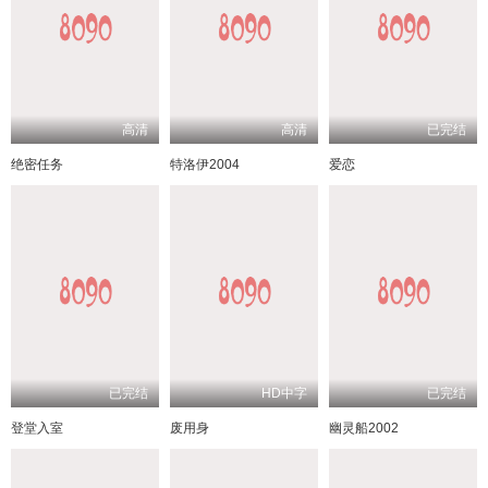
高清
高清
已完结
绝密任务
特洛伊2004
爱恋
已完结
HD中字
已完结
登堂入室
废用身
幽灵船2002