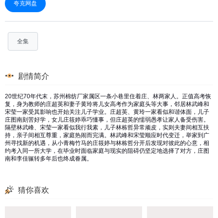
夸克网盘
全集
剧情简介
20世纪70年代末，苏州棉纺厂家属区一条小巷里住着庄、林两家人。正值高考恢
复，身为教师的庄超英和妻子黄玲将儿女高考作为家庭头等大事，邻居林武峰和
宋莹一家受其影响也开始关注儿子学业。庄超英、黄玲一家看似和谐体面，儿子
庄图南刻苦好学，女儿庄筱婷乖巧懂事，但庄超英的懦弱愚孝让家人备受伤害。
隔壁林武峰、宋莹一家看似我行我素，儿子林栋哲异常顽皮，实则夫妻间相互扶
持，亲子间相互尊重，家庭热闹而完满。林武峰和宋莹顺应时代变迁，举家到广
州寻找新的机遇，从小青梅竹马的庄筱婷与林栋哲分开后发现对彼此的心意，相
约考入同一所大学，在毕业时面临家庭与现实的阻碍仍坚定地选择了对方，庄图
南和李佳辗转多年后也终成眷属。
猜你喜欢