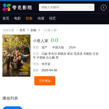
首页
电影
剧集
动漫
综艺
当前位置
首页
剧集
《小巷人家》
0.0
小巷人家
类型：
国产
中国大陆
2024
主演：
闫妮
李光洁
郭晓东
蒋欣
范丞丞
关晓彤
王安
宇
卢昱晓
石云鹏
周
导演：
张开宙
更新：
2025-04-30
已完结
立即播放
播放列表