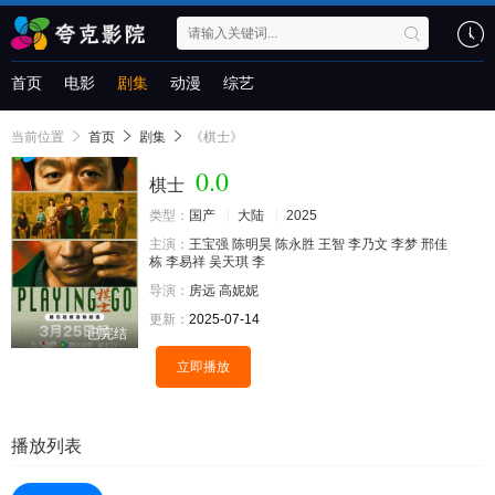
首页
电影
剧集
动漫
综艺
当前位置
首页
剧集
《棋士》
0.0
棋士
类型：
国产
大陆
2025
主演：
王宝强
陈明昊
陈永胜
王智
李乃文
李梦
邢佳
栋
李易祥
吴天琪
李
导演：
房远
高妮妮
更新：
2025-07-14
已完结
立即播放
播放列表