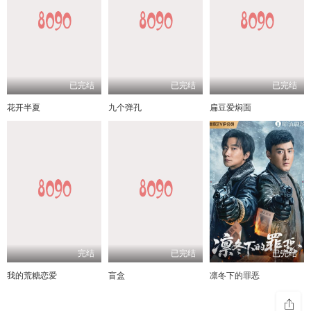
已完结
已完结
已完结
花开半夏
九个弹孔
扁豆爱焖面
完结
已完结
已完结
我的荒糖恋爱
盲盒
凛冬下的罪恶