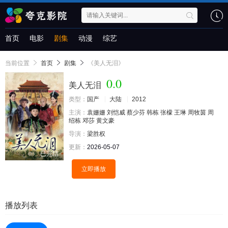
首页
电影
剧集
动漫
综艺
当前位置
首页
剧集
《美人无泪》
0.0
美人无泪
类型：
国产
大陆
2012
主演：
袁姗姗
刘恺威
蔡少芬
韩栋
张檬
王琳
周牧茵
周
绍栋
邓莎
黄文豪
导演：
梁胜权
更新：
2026-05-07
已完结
立即播放
播放列表