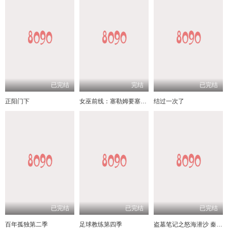
已完结
完结
已完结
正阳门下
女巫前线：塞勒姆要塞第三季
结过一次了
已完结
已完结
已完结
百年孤独第二季
足球教练第四季
盗墓笔记之怒海潜沙 秦岭神树