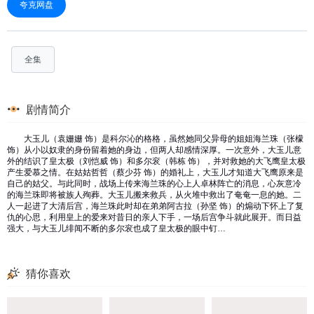
夸克网盘
全集
剧情简介
大玉儿（袁姗姗 饰）是科尔沁的格格，虽然她同父异母的姐姐海兰珠（张檬
饰）从小以奴隶的身份留着她的身边，但两人却感情深厚。一次意外，大玉儿意
外的结识了皇太极（刘恺威 饰）和多尔衮（韩栋 饰），并对救她的大飞鹰皇太极
产生爱慕之情。在姑姑哲哲（蔡少芬 饰）的婚礼上，大玉儿才知道大飞鹰原来是
自己的姑父。与此同时，战场上传来海兰珠的心上人卓林阵亡的消息，心灰意冷
的海兰珠即将被族人殉葬。大玉儿搬来救兵，从火堆中救出了奄奄一息的她。二
人一起进了大清后宫，海兰珠此时却在弟弟阿古拉（孙坚 饰）的煽动下怀上了复
仇的心思，利用皇上的爱来对昔日的亲人下手，一场后宫争斗就此展开。而日益
强大，与大玉儿绯闻不断的多尔衮也成了皇太极的眼中钉…
猜你喜欢