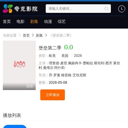
首页
电影
剧集
动漫
综艺
当前位置
首页
剧集
《堡垒第二季》
0.0
堡垒第二季
类型：
欧美
美国
2026
主演：
理查德·麦登
佩丽冉卡·曹帕拉
斯坦利·图齐
莱丝
利·曼维尔
阿什莉·
导演：
乔·罗素
格雷格·艾坦尼斯
更新：
2026-05-08
完结
立即播放
播放列表