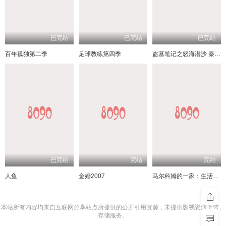
已完结
已完结
已完结
百年孤独第二季
足球教练第四季
盗墓笔记之怒海潜沙 秦岭神树
已完结
完结
完结
人鱼
金婚2007
马尔科姆的一家：生活依旧不公
本站所有内容均来自互联网分享站点所提供的公开引用资源，未提供影视资源上传、
存储服务。