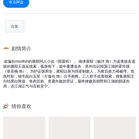
夸克网盘
合集
剧情简介
改编自minifish的展昭同人小说《雨霖铃》 。 南侠展昭（杨洋 饰）为追查故友遗
留的襄阳王谋反线索，孤身南下，途中屡遭追杀，意外结识闯荡江湖的霍玲珑
（章若楠 饰）。为护证据周全，展昭以身为饵牵制敌人，为救百姓力竭被俘。危
急时刻，锦毛鼠白玉堂（方逸伦 饰）出手相救。三人联手追查线索，搜集襄阳王
勾结黑白两道、鱼肉百姓、里通外敌的罪证，最终挫败其朝野和江湖的阴谋布
局，还江湖正气与百姓安宁。
猜你喜欢