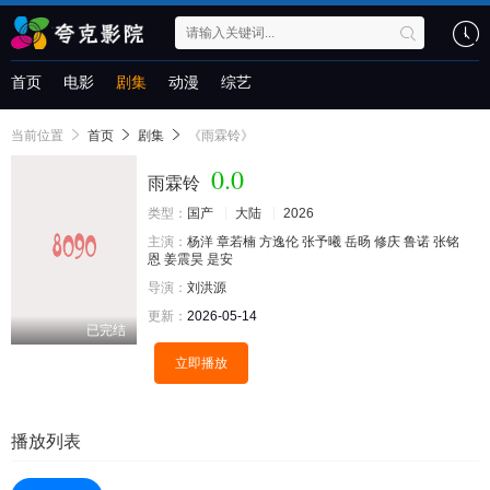
首页
电影
剧集
动漫
综艺
当前位置
首页
剧集
《雨霖铃》
0.0
雨霖铃
类型：
国产
大陆
2026
主演：
杨洋
章若楠
方逸伦
张予曦
岳旸
修庆
鲁诺
张铭
恩
姜震昊
是安
导演：
刘洪源
更新：
2026-05-14
已完结
立即播放
播放列表