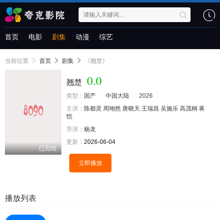
首页
电影
剧集
动漫
综艺
当前位置
首页
剧集
《翘楚》
0.0
翘楚
类型：
国产
中国大陆
2026
主演：
陈都灵
周翊然
唐晓天
王瑞昌
吴施乐
高茂桐
蒋
恺
导演：
杨龙
更新：
2026-06-04
已完结
立即播放
播放列表