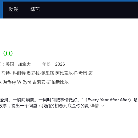
动漫
综艺
0.0
后
区：
美国
加拿大
年份：
2026
马特·
科耐特
奥罗拉·佩里诺
阿比盖尔·F·考恩
迈
尔
Jeffrey
W
Byrd
吉莉安·罗伯斯比尔
。一瞬间崩溃。一周时间把事情做好。”《Every Year After After》
故事，提出一个问题：我们的初恋到底是你的灵
详情