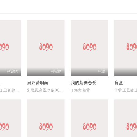
已完结
已完结
完结
孔
扁豆爱焖面
我的荒糖恋爱
盲盒
张桐,何雨虹,卫仑,徐百慧,杨轶,齐奎,孙绍龙,傅亨
朱雨辰,高露,李依伊,宿丹
丁海寅,贺营