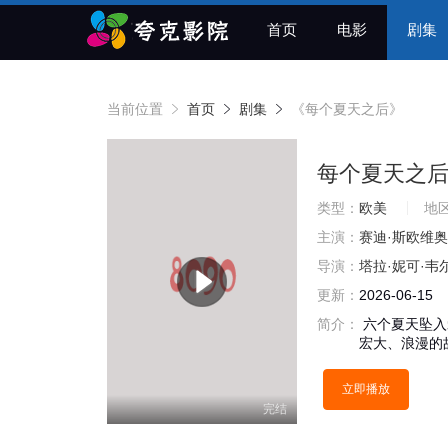
首页
电影
剧集
当前位置
首页
剧集
《每个夏天之后》
每个夏天之
类型：
欧美
地
主演：
赛迪·斯欧维奥
导演：
塔拉·妮可·韦
更新：
2026-06-15
简介：
六个夏天坠入爱河
宏大、浪漫的
立即播放
完结