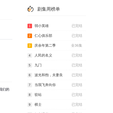
剧集周榜单
弱小英雄
已完结
1
仁心俱乐部
已完结
2
庆余年第二季
全36集
3
人民的名义
已完结
4
九门
已完结
5
波光和煦，夫妻良
已完结
6
当我飞奔向你
已完结
7
：我们的
驻站
已完结
8
棋士
已完结
9