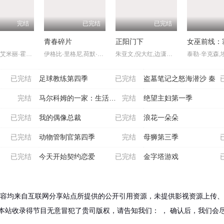
完结
已完结
已完结
角
青春碎片
正阳门下
艾拉·鲁宾,艾米丽·霍菲尔,基恩·鲁法洛,Mabel,Strachan,博·布拉加森,丹尼尔·奎恩-托伊,雅各布·怀特达克-拉瓦,Nikko,Angelo,Hinayo,西德哈特·沙玛,Christopher,Omari,凯蒂·道格拉斯,卢克·艾沃雷多,凯特·惠勒,杰弗里·迪恩·摩根,米西·派勒
伊格比·里格尼,荷默·基尔,格拉汉姆·坎贝尔,韦斯·本特利,埃文·蕾切尔·伍德,凯雅·基伯,海斯·华纳,Jordan,Roth,Sierra,Stoliar,丹尼尔·戴尔,克里斯·康纳,Bella,Valdes,Constantine,Malahias,Cortés,Alexander,Aidan,Skye,Jameson
朱亚文,倪大红,边潇潇,李光复,杨立新,李建华,朱铁,迟嘉,李野萍,哈斯高娃,陈思斯,尹馨梓,张晶晶,张莉,范琳琳,谭维亚
已完结
足球教练第四季
已完结
盗墓笔记之怒海潜沙 秦
完结
马尔科姆的一家：生活依旧
完结
绝望主妇第一季
已完结
我的偶像总裁
已完结
浪花一朵朵
已完结
动物管制官第四季
完结
母狮第三季
已完结
今天开始契约恋爱
已完结
金字塔游戏
容均来自互联网分享站点所提供的公开引用资源，未提供影视资源上传、
本站收录得节目无意冒犯了贵司版权，请告知我们：
， 确认后，我们会