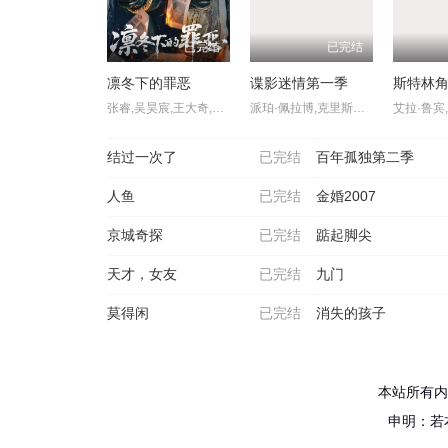
已完结
已完结
凛冬下的罪恶
谍影迷情第一季
斯特林
张睿,吴昊宸,王大奇,孙之鸿,洪冰瑶,肖涵,嘉泽,李蒲赫,左腾云,何磊,王心嫚,李繁,苏宥辰,刘佳萌,洪爽,刘亭希,窦新豪,刘伟峰,刘朔豪,徐章
派珀·佩拉博,克里斯托弗·戈勒姆,卡瑞·玛切特,彼得·盖勒
结过一次了
已完结
百年孤独第二季
人鱼
已完结
金婚2007
京城奇探
已完结
踮起脚尖
天才，女友
已完结
九门
莫得闲
已完结
消失的孩子
本站所有内
申明：若