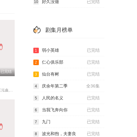
好久没做
已完结
10
剧集月榜单
弱小英雄
已完结
1
仁心俱乐部
已完结
2
已完结
仙台有树
已完结
3
庆余年第二季
全36集
4
于雯,王艺哲,王泓鑫,卜冠今,孙天宇,加奈那,成岳,杨琼,易梦玲
人民的名义
已完结
5
当我飞奔向你
已完结
6
九门
已完结
7
波光和煦，夫妻良
已完结
8