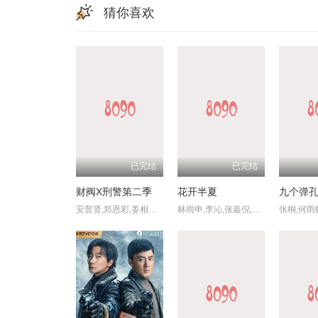
猜你喜欢
已完结
已完结
财阀X刑警第二季
花开半夏
九个弹
安普贤,郑恩彩,姜相准,金伸比,俞承豪
林雨申,李沁,张嘉倪,杨洋,苗侨伟,阚清子,马晓灿,尤勇智,归亚蕾,肥龙,戚美珍,房子斌