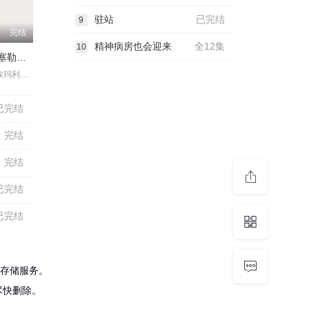
驻站
已完结
9
完结
精神病房也会迎来
全12集
10
女巫前线：塞勒姆要塞第三季
泰勒·辛克森,埃玛利亚·霍尔姆,德米特里亚·麦金尼,杰西卡·萨顿,阿什利·妮可·威廉姆斯,琳·勒内
已完结
完结
完结
已完结
已完结
存储服务。
尽快删除。