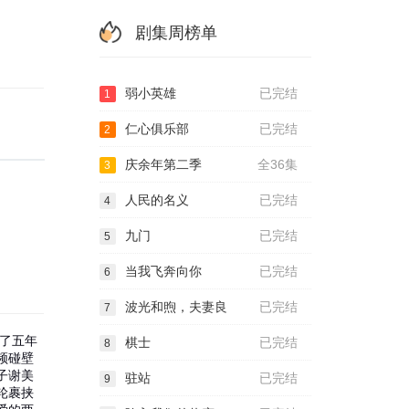
剧集周榜单
弱小英雄
已完结
1
仁心俱乐部
已完结
2
庆余年第二季
全36集
3
人民的名义
已完结
4
九门
已完结
5
当我飞奔向你
已完结
6
波光和煦，夫妻良
已完结
7
当了五年
棋士
已完结
8
频碰壁
子谢美
驻站
已完结
9
轮裹挟