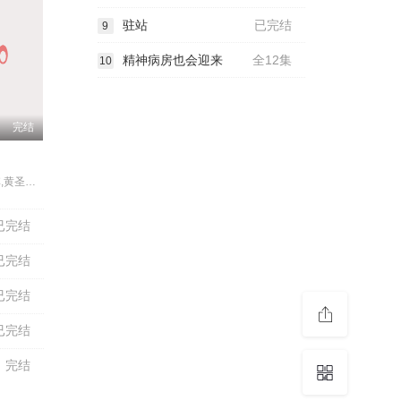
驻站
已完结
9
精神病房也会迎来
全12集
10
完结
谭松韵,熊梓淇,黄圣池,庞瀚辰,彭昱畅,王子璇,张峻宁,曹曦月,辛瑞琪,马骙,孙杨,蔡鹭,张恒,王茂蕾,袁福福
已完结
已完结
已完结
已完结
完结