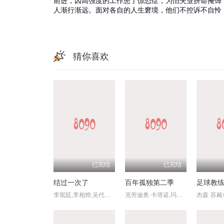
前进，因高强度的工作患了惊恐症，为怕失业拼命掩饰
人渐行渐远。面对各自的人生窘境，他们不控诉不自怜
猜你喜欢
已完结
已完结
结过一次了
百年孤独第二季
足球教
李珉廷,李相烨,吴代焕,吴允儿,李初熙
克劳迪奥·卡塔诺,玛莉达·索托,罗兰·索菲亚,阿基玛,维尼亚·马查多,赫苏斯-雷耶斯,戴里斯·范·格里肯,Rubén,Alberto,Prado,Restrepo,Rashed,Estefenn,安立奎·波维达,路易斯·费尔南多·吉尔,安吉拉·杜阿尔特,Cecilia,Ramírez,Leonardo,Aldana,De,Hoyos,Johanna,Angulo