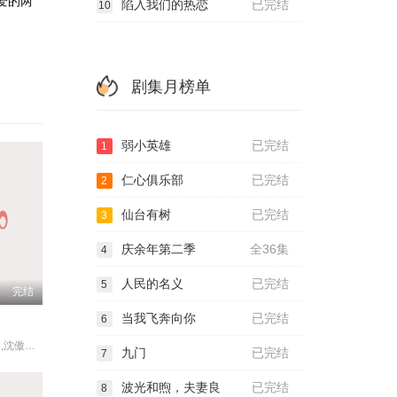
爱的两
陷入我们的热恋
已完结
10
剧集月榜单
弱小英雄
已完结
1
仁心俱乐部
已完结
2
仙台有树
已完结
3
庆余年第二季
全36集
4
人民的名义
已完结
5
完结
当我飞奔向你
已完结
6
张国立,蒋雯丽,沈傲君,林永健,苗乙乙,王海燕,李菁菁,王雷,于明加,彭心宜,王彩平,张晓龙,严敏裘,冯雷,赵秦,贺刚,于滨,张英,普超英,丁勇岱,赵丽颖,陈星旭
九门
已完结
7
波光和煦，夫妻良
已完结
8