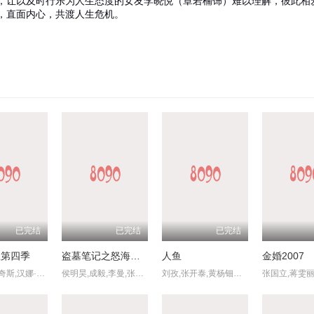
，让以及时行乐为人生态度的女友李晓悦（章若楠饰）难以理解，彼此相
，直面内心，共渡人生危机。
已完结
已完结
已完结
练第四季
盗墓笔记之怒海潜沙 秦岭神树
人鱼
金婚2007
杰森·苏戴奇斯,汉娜·沃丁厄姆,朱诺·坦普尔,布雷特·戈德斯坦,杰里米·斯威夫特,布兰登·亨特,塔尼娅·雷诺兹,裘德·马克,费伊·马赛,雷克斯·海耶斯,艾斯林·沙基,艾比·赫恩,格兰特·菲利,索菲·西蒙特,克莱尔·阿什顿,米歇尔·戴维森,尼尔·多德森-哈托
侯明昊,成毅,李曼,张博宇
刘孜,张开泰,黄杨钿甜,董勇,张帆,陈创,何思甜,张棪琰,罗海琼,是安,赵健,段钰,董向荣,薛佳凝,方晓东,李庆誉,张译文