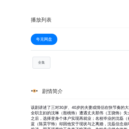
播放列表
夸克网盘
全集
剧情简介
该剧讲述了三对30岁、40岁的夫妻或情侣在快节奏的
全职主妇的沈琳（殷桃饰）遭遇丈夫那伟（王骁饰）失
之后，选择变身个体户实现再就业；名校毕业的沈磊（
蓝（陈昊宇饰）却因他安于现状与之离婚，沈磊信念崩