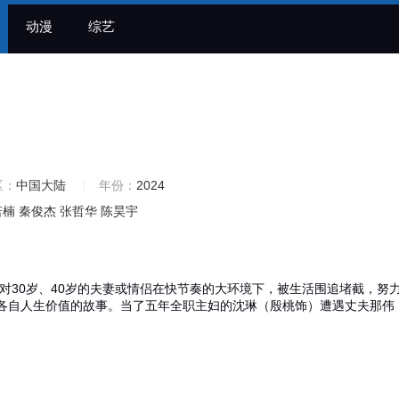
动漫
综艺
区：
中国大陆
年份：
2024
若楠
秦俊杰
张哲华
陈昊宇
对30岁、40岁的夫妻或情侣在快节奏的大环境下，被生活围追堵截，努
各自人生价值的故事。当了五年全职主妇的沈琳（殷桃饰）遭遇丈夫那伟