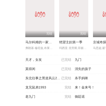
完结
完结
马尔科姆的一家：生活依旧不公
绝望主妇第一季
京城奇
弗朗基·穆尼兹,布莱恩·克兰斯顿,简·卡兹玛拉克,卡勒布·埃尔斯沃斯·克拉克,克雷格·拉马尔·特雷勒,托德·吉贝哈恩,克里斯托弗·马斯特森,贾斯汀·贝菲尔德,德鲁·鲍威尔,艾米·科利加多,米根·费伊,琪亚娜·玛黛拉,Sari,Mercer,约翰·马歇尔·琼斯,Anthony,Timpano,沃恩·穆雷,杰特·克莱恩,埃里克·高,基利·卡斯滕,Neil,Charlesworth
玛西亚·克劳斯,菲丽西提·霍夫曼,伊娃·朗格利亚,马克·摩斯,詹姆斯·丹顿,布兰达·斯特朗,特丽·哈彻,尼科莱特·谢里丹
天才，女友
已完结
九门
莫得闲
已完结
消失的孩子
东北往事之黑道风云20年
已完结
杀手妈咪
龙兄鼠弟1993
完结
来！金来号！
老九门
完结
御廷谣