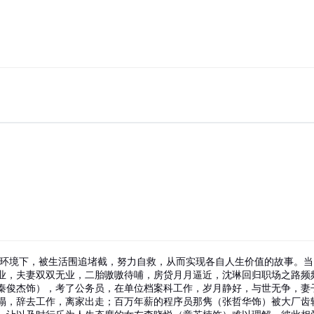
大环境下，被生活围追堵截，努力自救，从而实现各自人生价值的故事。
业，夫妻双双无业，二胎嗷嗷待哺，房贷月月逼近，沈琳回归职场之路频
秦俊杰饰），考了公务员，在单位档案科工作，岁月静好，与世无争，妻
塌，辞去工作，离家出走；百万年薪的程序员那隽（张哲华饰）被大厂齿