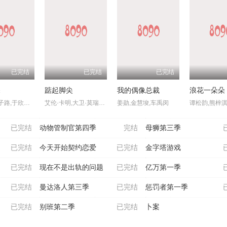
已完结
已完结
已完结
探
踮起脚尖
我的偶像总裁
浪花一朵朵
马思超,翟子路,于欣禾,王策,冯雷,小爱,杨凯程,春夏,陈意涵,周九良,孟鹤堂,范湉湉
艾伦·卡明,大卫·莫瑞瑟,伊丽莎白·贝林顿,保罗·瑞斯,泼奇·奎尼尔,卢扬达·乌纳提·刘易斯·尼亚沃,查理·孔杜,丹尼斯·韦尔奇,Stephen,Bailey,Clarisse,Félix,Isaac,Turner,Gabriel,Clark,Iz,Hesketh,Sharlene,Dwyer,Rory,Gallagher,多米尼克·霍尔姆斯,Jackson,Connor,Tyler,Dobbs,Jake,Waring,Josep
姜勋,金慧埈,车禹闵
已完结
动物管制官第四季
完结
母狮第三季
已完结
今天开始契约恋爱
已完结
金字塔游戏
已完结
现在不是出轨的问题
已完结
亿万第一季
已完结
曼达洛人第三季
已完结
惩罚者第一季
已完结
别班第二季
已完结
卜案