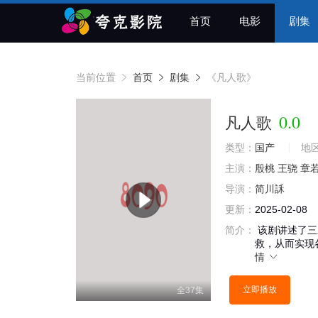
首页
电影
剧集
当前位置
首页
剧集
《凡人歌》
0.0
凡人歌
类型：
国产
地
主演：
殷桃
王骁
章
导演：
简川訸
更新：
2025-02-08
简介：
该剧讲述了三
救，从而实现
情
立即播放
全37集